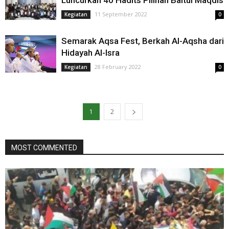
Luncurkan 40 Hadits Pilihan Baitul Maqdis
11 September 2022
Kegiatan
0
Semarak Aqsa Fest, Berkah Al-Aqsha dari
Hidayah Al-Isra
28 February 2022
Kegiatan
0
1
2
MOST COMMENTED