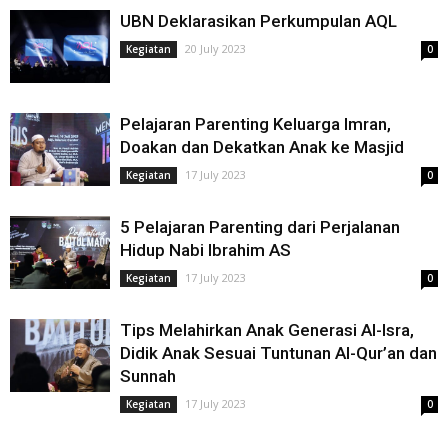
UBN Deklarasikan Perkumpulan AQL
20 July 2023
Kegiatan
0
Pelajaran Parenting Keluarga Imran,
Doakan dan Dekatkan Anak ke Masjid
17 July 2023
Kegiatan
0
5 Pelajaran Parenting dari Perjalanan
Hidup Nabi Ibrahim AS
17 July 2023
Kegiatan
0
Tips Melahirkan Anak Generasi Al-Isra,
Didik Anak Sesuai Tuntunan Al-Qur’an dan
Sunnah
17 July 2023
Kegiatan
0