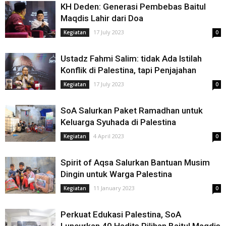
KH Deden: Generasi Pembebas Baitul
Maqdis Lahir dari Doa
17 July 2023
Kegiatan
0
Ustadz Fahmi Salim: tidak Ada Istilah
Konflik di Palestina, tapi Penjajahan
17 July 2023
Kegiatan
0
SoA Salurkan Paket Ramadhan untuk
Keluarga Syuhada di Palestina
4 April 2023
Kegiatan
0
Spirit of Aqsa Salurkan Bantuan Musim
Dingin untuk Warga Palestina
11 January 2023
Kegiatan
0
Perkuat Edukasi Palestina, SoA