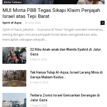
Berita Terbaru
MUI Minta PBB Tegas Sikapi Klaim Penjajah
Israel atas Tepi Barat
Spirit of Aqsa
-
29 June 2020
0
Spirit of Aqsa, Jakarta – Suasana di Timur Tengah semakin memanas,
seiring dengan rencana penjajah Israel akan menganeksasi atau
mencaplok sebagian wilayah...
22 Ribu Anak-anak dan Wanita Syahid di Jalur
Gaza
5 March 2024
Tak Hanya Tutup Al-Aqsa, Israel Larang Misa di
Gereja Makam Kudus...
31 March 2026
Tentara Zionis Israel Gencarkan Serangan di
Jalur Gaza
5 August 2022