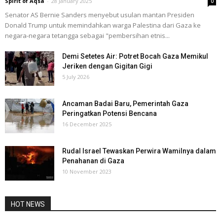
Spirit of Aqsa
-
28 January 2025
0
Senator AS Bernie Sanders menyebut usulan mantan Presiden
Donald Trump untuk memindahkan warga Palestina dari Gaza ke
negara-negara tetangga sebagai "pembersihan etnis...
Demi Setetes Air: Potret Bocah Gaza Memikul
Jeriken dengan Gigitan Gigi
5 July 2026
Ancaman Badai Baru, Pemerintah Gaza
Peringatkan Potensi Bencana
16 December 2025
Rudal Israel Tewaskan Perwira Wamilnya dalam
Penahanan di Gaza
10 November 2023
HOT NEWS