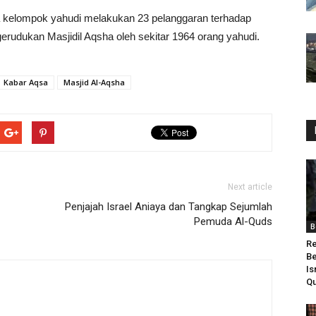
a kelompok yahudi melakukan 23 pelanggaran terhadap
rudukan Masjidil Aqsha oleh sekitar 1964 orang yahudi.
Kabar Aqsa
Masjid Al-Aqsha
Next article
Penjajah Israel Aniaya dan Tangkap Sejumlah
Pemuda Al-Quds
B
Re
Be
Is
Qu