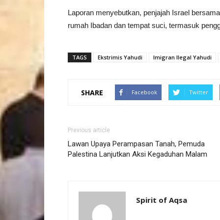
Laporan menyebutkan, penjajah Israel bersam
rumah Ibadan dan tempat suci, termasuk pengge
TAGS
Ekstrimis Yahudi
Imigran Ilegal Yahudi
SHARE
Facebook
Twitter
Previous article
Lawan Upaya Perampasan Tanah, Pemuda
Palestina Lanjutkan Aksi Kegaduhan Malam
Spirit of Aqsa