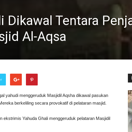
i Dikawal Tentara Penj
sjid Al-Aqsa
er
egal yahudi menggeruduk Masjidil Aqsha dikawal pasukan
ereka berkeliling secara provokatif di pelataran masjid.
pin ekstrimis Yahuda Ghali menggeruduk pelataran Masjidil