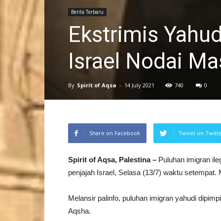
Berita Terbaru
Ekstrimis Yahud
Israel Nodai Ma
By
Spirit of Aqsa
-
14 July 2021
740
0
Share on Facebook
Tweet on Twitt
Spirit of Aqsa, Palestina –
Puluhan imigran il
penjajah Israel, Selasa (13/7) waktu setempat. M
Melansir palinfo, puluhan imigran yahudi dipim
Aqsha.