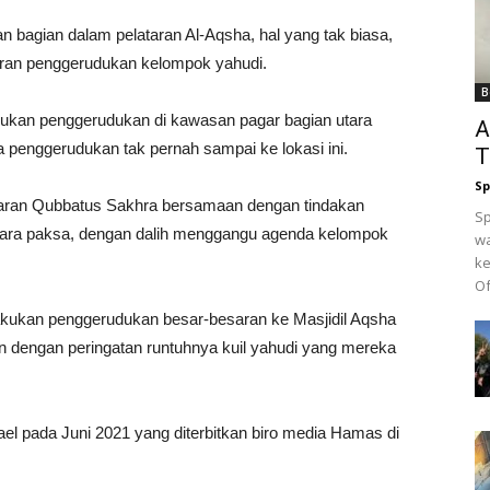
n bagian dalam pelataran Al-Aqsha, hal yang tak biasa,
ran penggerudukan kelompok yahudi.
B
kukan penggerudukan di kawasan pagar bagian utara
A
a penggerudukan tak pernah sampai ke lokasi ini.
T
Sp
ataran Qubbatus Sakhra bersamaan dengan tindakan
Sp
cara paksa, dengan dalih menggangu agenda kelompok
wa
ke
Of
kukan penggerudukan besar-besaran ke Masjidil Aqsha
an dengan peringatan runtuhnya kuil yahudi yang mereka
rael pada Juni 2021 yang diterbitkan biro media Hamas di