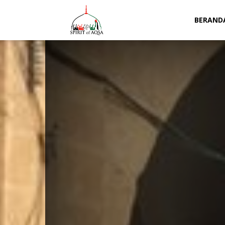
Spirit
BERAND
of
Aqsa