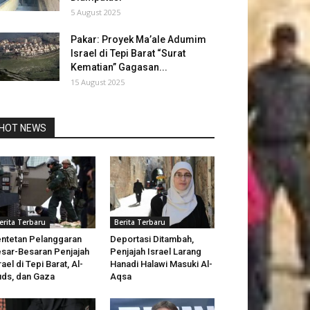
5 August 2025
Pakar: Proyek Ma’ale Adumim
Israel di Tepi Barat “Surat
Kematian” Gagasan...
15 August 2025
HOT NEWS
erita Terbaru
Berita Terbaru
ntetan Pelanggaran
Deportasi Ditambah,
sar-Besaran Penjajah
Penjajah Israel Larang
rael di Tepi Barat, Al-
Hanadi Halawi Masuki Al-
ds, dan Gaza
Aqsa