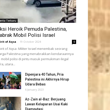
erita Terbaru
ksi Heroik Pemuda Palestina,
abrak Mobil Polisi Israel
irit of Aqsa
-
19 October 2024
0
irit of Aqsa- Militer Israel menembak seorang
rga Palestina yang menabrakkan kendaraannya
 mobil polisi di pintu masuk permukiman ilegal
ra, utara...
Dipenjara 40 Tahun, Pria
Palestina ini Akhirnya Hirup
Udara Bebas
6 January 2023
Az-Zain al-Baz: Berjuang
Lawan Kelaparan Usai Kaki
Diamputasi