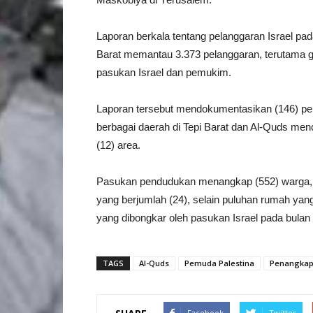
Laporan berkala tentang pelanggaran Israel pad
Barat memantau 3.373 pelanggaran, terutama g
pasukan Israel dan pemukim.
Laporan tersebut mendokumentasikan (146) pe
berbagai daerah di Tepi Barat dan Al-Quds menc
(12) area.
Pasukan pendudukan menangkap (552) warga,
yang berjumlah (24), selain puluhan rumah yan
yang dibongkar oleh pasukan Israel pada bula
TAGS
Al-Quds
Pemuda Palestina
Penangka
Facebook
Twitter