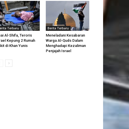
erita Terbaru
Berita Terbaru
ai Al-Shifa, Teroris
Meneladani Kesabaran
rael Kepung 2 Rumah
Warga Al-Quds Dalam
kit di Khan Yunis
Menghadapi Kezaliman
Penjajah Israel