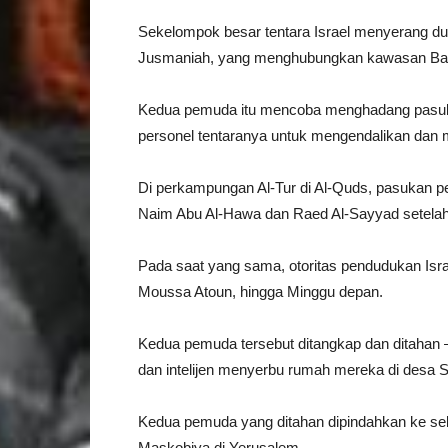
Sekelompok besar tentara Israel menyerang du
Jusmaniah, yang menghubungkan kawasan Bab
Kedua pemuda itu mencoba menghadang pasuka
personel tentaranya untuk mengendalikan dan
Di perkampungan Al-Tur di Al-Quds, pasukan 
Naim Abu Al-Hawa dan Raed Al-Sayyad setela
Pada saat yang sama, otoritas pendudukan I
Moussa Atoun, hingga Minggu depan.
Kedua pemuda tersebut ditangkap dan ditahan – 
dan intelijen menyerbu rumah mereka di desa S
Kedua pemuda yang ditahan dipindahkan ke sel-se
Maskobiya di Yerusalem.