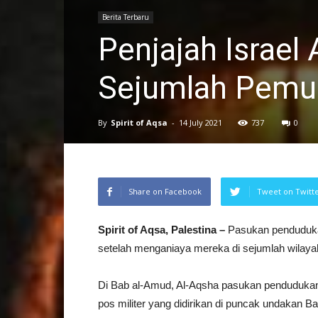
Berita Terbaru
Penjajah Israel
Sejumlah Pemu
By
Spirit of Aqsa
-
14 July 2021
737
0
Share on Facebook
Tweet on Twitt
Spirit of Aqsa, Palestina –
Pasukan penduduka
setelah menganiaya mereka di sejumlah wilayah
Di Bab al-Amud, Al-Aqsha pasukan penduduka
pos militer yang didirikan di puncak undakan B