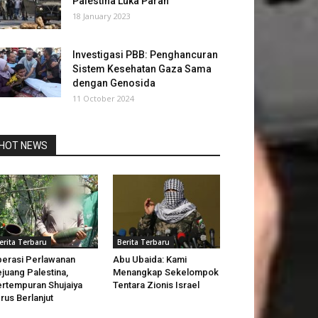
Palestina Luka Parah
18 January 2023
Investigasi PBB: Penghancuran
Sistem Kesehatan Gaza Sama
dengan Genosida
11 October 2024
HOT NEWS
erita Terbaru
Berita Terbaru
erasi Perlawanan
Abu Ubaida: Kami
juang Palestina,
Menangkap Sekelompok
rtempuran Shujaiya
Tentara Zionis Israel
rus Berlanjut