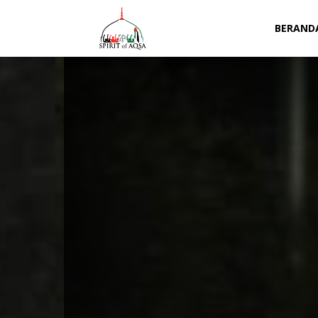
Spirit
BERAND
of
Aqsa