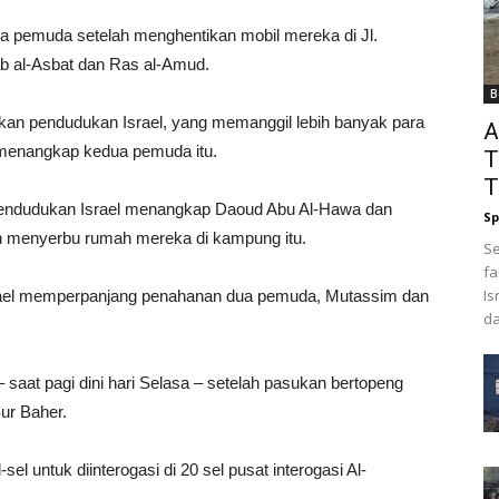
a pemuda setelah menghentikan mobil mereka di Jl.
 al-Asbat dan Ras al-Amud.
B
n pendudukan Israel, yang memanggil lebih banyak para
A
 menangkap kedua pemuda itu.
T
T
pendudukan Israel menangkap Daoud Abu Al-Hawa dan
Sp
h menyerbu rumah mereka di kampung itu.
Se
fa
Is
srael memperpanjang penahanan dua pemuda, Mutassim dan
da
saat pagi dini hari Selasa – setelah pasukan bertopeng
ur Baher.
l untuk diinterogasi di 20 sel pusat interogasi Al-