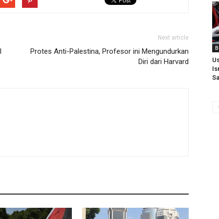
Next article
B
l
Protes Anti-Palestina, Profesor ini Mengundurkan
Us
Diri dari Harvard
Is
Sa