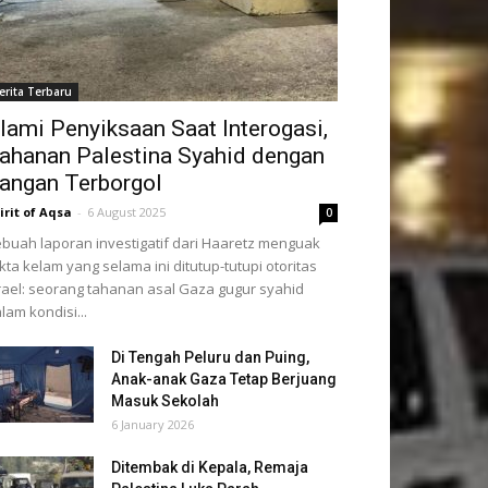
erita Terbaru
lami Penyiksaan Saat Interogasi,
ahanan Palestina Syahid dengan
angan Terborgol
irit of Aqsa
-
6 August 2025
0
buah laporan investigatif dari Haaretz menguak
kta kelam yang selama ini ditutup-tutupi otoritas
rael: seorang tahanan asal Gaza gugur syahid
lam kondisi...
Di Tengah Peluru dan Puing,
Anak-anak Gaza Tetap Berjuang
Masuk Sekolah
6 January 2026
Ditembak di Kepala, Remaja