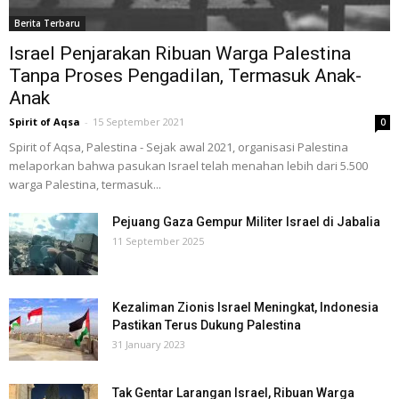
Berita Terbaru
Israel Penjarakan Ribuan Warga Palestina
Tanpa Proses Pengadilan, Termasuk Anak-
Anak
Spirit of Aqsa
-
15 September 2021
0
Spirit of Aqsa, Palestina - Sejak awal 2021, organisasi Palestina
melaporkan bahwa pasukan Israel telah menahan lebih dari 5.500
warga Palestina, termasuk...
Pejuang Gaza Gempur Militer Israel di Jabalia
11 September 2025
Kezaliman Zionis Israel Meningkat, Indonesia
Pastikan Terus Dukung Palestina
31 January 2023
Tak Gentar Larangan Israel, Ribuan Warga