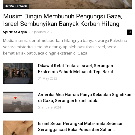
Berita Terbaru
Musim Dingin Membunuh Pengungsi Gaza,
Israel Sembunyikan Banyak Korban Hilang
Spirit of Aqsa
-
2 January 2025
0
Media internasional melaporkan hilangnya banyak warga Palestina
secara misterius setelah ditangkap oleh pasukan Israel, serta
kematian akibat cuaca dingin ekstrem di Gaza.
Dikawal Ketat Tentara Israel, Serangan
Ekstremis Yahudi Meluas di Tepi Barat
31 May 2023
Amerika Akui Hamas Punya Kekuatan Signifikan
di Gaza, Serangan Israel tidak...
5 January 2024
Israel Sebar Perangkat Mata-mata Sebesar
Serangga saat Buka Puasa dan Sahur...