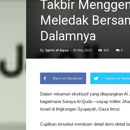
Takbir Menggem
Meledak Bersam
Dalamnya
By
Spirit of Aqsa
-
30 May 2025
665
0
Share on Facebook
Tweet on Twitt
Dalam rekaman eksklusif yang ditayangkan Al 
bagaimana Saraya Al-Quds—sayap militer Jih
Israel di lingkungan Syujaiyah, Gaza timur.
Cuplikan tersebut merekam detail demi detai