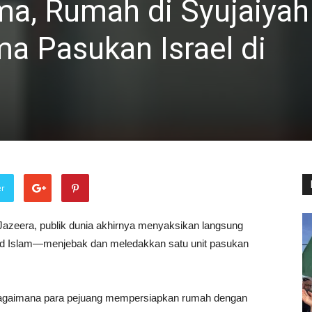
a, Rumah di Syujaiyah
a Pasukan Israel di
er
Jazeera, publik dunia akhirnya menyaksikan langsung
ad Islam—menjebak dan meledakkan satu unit pasukan
l bagaimana para pejuang mempersiapkan rumah dengan