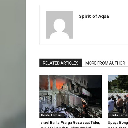
Spirit of Aqsa
RELATED ARTICLES
MORE FROM AUTHOR
Berita Terbaru
Berita Terba
Israel Bantai Warga Gaza saat Tidur,
Upaya Bong