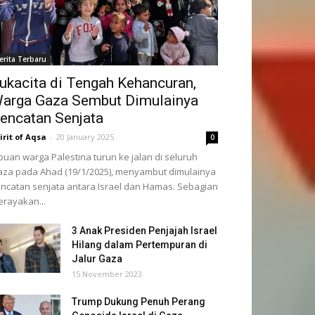
erita Terbaru
ukacita di Tengah Kehancuran,
arga Gaza Sembut Dimulainya
encatan Senjata
irit of Aqsa
-
20 January 2025
0
buan warga Palestina turun ke jalan di seluruh
za pada Ahad (19/1/2025), menyambut dimulainya
ncatan senjata antara Israel dan Hamas. Sebagian
rayakan...
3 Anak Presiden Penjajah Israel
Hilang dalam Pertempuran di
Jalur Gaza
15 November 2023
Trump Dukung Penuh Perang