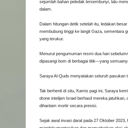
sejumlah bahan peledak tersembunyi, lalu men
dalam.
Dalam hitungan detik setelah itu, ledakan be
membubung tinggi ke langit Gaza, sementara 
yang terukur.
Menurut pengumuman resmi dua hari sebelumnya
dipasangi bom di berbagai titik—yang semuany
Saraya Al-Quds menyatakan seluruh pasukan ter
Tak berhenti di situ, Kamis pagi ini, Saraya ke
drone intelijen Israel berhasil mereka jatuhkan,
dihantam mortir secara presisi.
Sejak awal invasi darat pada 27 Oktober 2023, 
mendokumentasikan dan menyebarkan aksi-ak