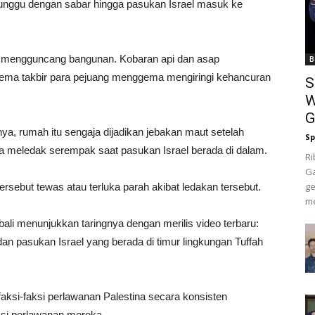
unggu dengan sabar hingga pasukan Israel masuk ke
sar mengguncang bangunan. Kobaran api dan asap
B
gema takbir para pejuang menggema mengiringi kehancuran
S
W
G
, rumah itu sengaja dijadikan jebakan maut setelah
Sp
a meledak serempak saat pasukan Israel berada di dalam.
Ri
Ga
ge
sebut tewas atau terluka parah akibat ledakan tersebut.
me
mbali menunjukkan taringnya dengan merilis video terbaru:
 dan pasukan Israel yang berada di timur lingkungan Tuffah
faksi-faksi perlawanan Palestina secara konsisten
si perlawanan mereka.