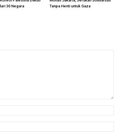
Konvoi Palestina Diikuti
Monas Jakarta, Serukan Solidaritas
dari 30 Negara
Tanpa Henti untuk Gaza