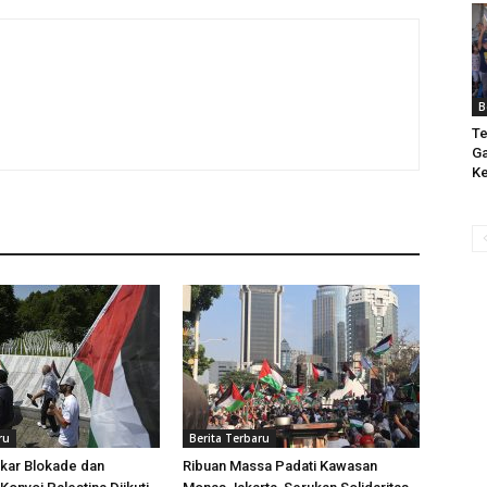
B
Te
Ga
Ke
ru
Berita Terbaru
kar Blokade dan
Ribuan Massa Padati Kawasan