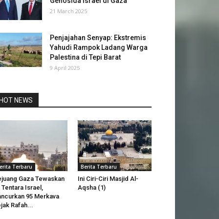
Genosida Israel di Gaza
21 March 2025
Penjajahan Senyap: Ekstremis
Yahudi Rampok Ladang Warga
Palestina di Tepi Barat
9 April 2025
HOT NEWS
erita Terbaru
Berita Terbaru
juang Gaza Tewaskan
Ini Ciri-Ciri Masjid Al-
 Tentara Israel,
Aqsha (1)
ncurkan 95 Merkava
jak Rafah...