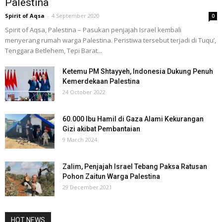
Palestina
Spirit of Aqsa
-
4 September 2020
0
Spirit of Aqsa, Palestina – Pasukan penjajah Israel kembali
menyerang rumah warga Palestina. Peristiwa tersebut terjadi di Tuqu’,
Tenggara Betlehem, Tepi Barat...
Ketemu PM Shtayyeh, Indonesia Dukung Penuh
Kemerdekaan Palestina
24 October 2022
60.000 Ibu Hamil di Gaza Alami Kekurangan
Gizi akibat Pembantaian
9 March 2024
Zalim, Penjajah Israel Tebang Paksa Ratusan
Pohon Zaitun Warga Palestina
29 December 2021
HOT NEWS