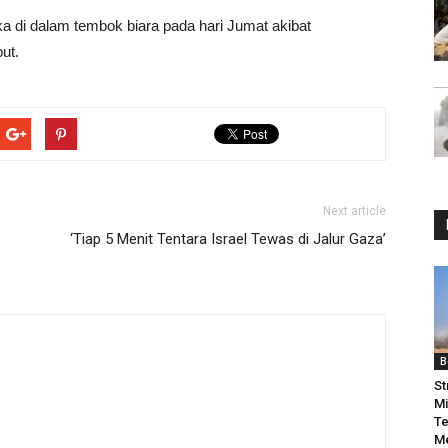
ka di dalam tembok biara pada hari Jumat akibat
ut.
Next article
‘Tiap 5 Menit Tentara Israel Tewas di Jalur Gaza’
B
St
Mi
Te
Me