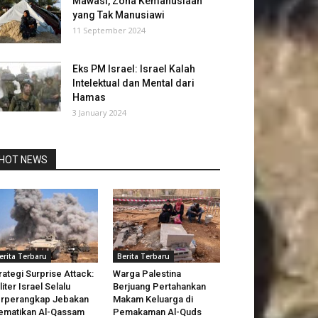
Mawasi, Zona Kemanusiaan
yang Tak Manusiawi
11 September 2024
Eks PM Israel: Israel Kalah
Intelektual dan Mental dari
Hamas
3 January 2024
HOT NEWS
erita Terbaru
Berita Terbaru
rategi Surprise Attack:
Warga Palestina
liter Israel Selalu
Berjuang Pertahankan
rperangkap Jebakan
Makam Keluarga di
matikan Al-Qassam
Pemakaman Al-Quds