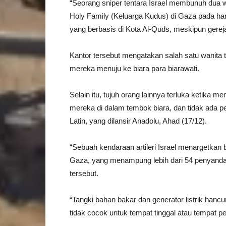
“Seorang sniper tentara Israel membunuh dua w
Holy Family (Keluarga Kudus) di Gaza pada hari
yang berbasis di Kota Al-Quds, meskipun gerej
Kantor tersebut mengatakan salah satu wanita 
mereka menuju ke biara para biarawati.
Selain itu, tujuh orang lainnya terluka ketik
mereka di dalam tembok biara, dan tidak ada per
Latin, yang dilansir Anadolu, Ahad (17/12).
“Sebuah kendaraan artileri Israel menargetkan 
Gaza, yang menampung lebih dari 54 penyandang
tersebut.
“Tangki bahan bakar dan generator listrik hanc
tidak cocok untuk tempat tinggal atau tempat p