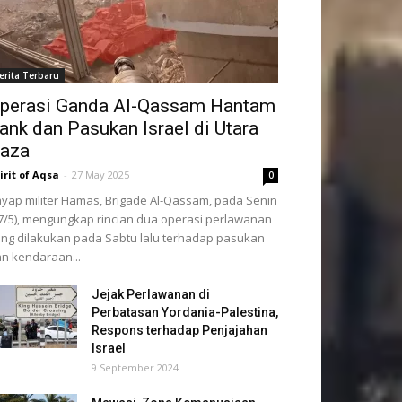
erita Terbaru
perasi Ganda Al-Qassam Hantam
ank dan Pasukan Israel di Utara
aza
irit of Aqsa
-
27 May 2025
0
yap militer Hamas, Brigade Al-Qassam, pada Senin
7/5), mengungkap rincian dua operasi perlawanan
ng dilakukan pada Sabtu lalu terhadap pasukan
n kendaraan...
Jejak Perlawanan di
Perbatasan Yordania-Palestina,
Respons terhadap Penjajahan
Israel
9 September 2024