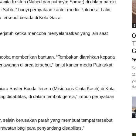
anita Kristen (Nahed dan putrinya; Samar) di dalam paroki
 Sabtu,” bunyi pernyataan kantor media Patriarkat Latin,
a tersebut berada di Kota Gaza.
B
terjatuh ketika mencoba menyelamatkan yang lain saat
O
T
G
a mencoba memberikan bantuan. “Tembakan diarahkan kepada
Sp
lawanan di area tersebut,” lanjut kantor media Patriarkat
Sa
(2
ya
da
biara Suster Bunda Teresa (Misionaris Cinta Kasih) di Kota
 disabilitas, di dalam tembok gereja,” imbuh pernyataan
ur, selain kerusakan parah yang membuat tempat tersebut
erawatan bagi para penyandang disabilitas.”