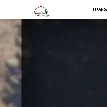
Spirit
BERAND
of
Aqsa