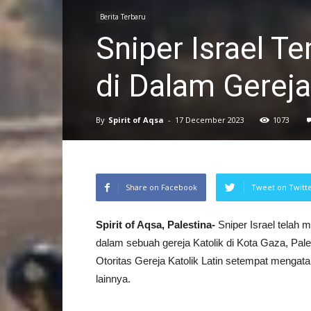
Berita Terbaru
Sniper Israel T
di Dalam Gereja
By
Spirit of Aqsa
-
17 December 2023
1073
Share on Facebook
Tweet on Twitt
Spirit of Aqsa, Palestina-
Sniper Israel telah
dalam sebuah gereja Katolik di Kota Gaza, Pales
Otoritas Gereja Katolik Latin setempat mengata
lainnya.