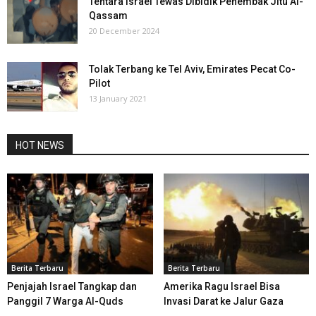
Tentara Israel Tewas Dibidik Penembak Jitu Al-
Qassam
20 December 2024
Tolak Terbang ke Tel Aviv, Emirates Pecat Co-
Pilot
13 January 2021
HOT NEWS
Berita Terbaru
Berita Terbaru
Penjajah Israel Tangkap dan
Amerika Ragu Israel Bisa
Panggil 7 Warga Al-Quds
Invasi Darat ke Jalur Gaza