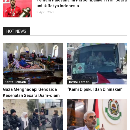
Pemain Palestina ini Persembahkan Trofi Juara
untuk Rakya Indonesia
3 April 2023
HOT NEWS
Berita Terbaru
Berita Terbaru
Gaza Menghadapi Genosida
“Kami Dipukul dan Dihinakan”
Kesehatan Secara Diam-diam