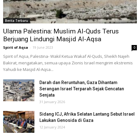
Berita Terbaru
Ulama Palestina: Muslim Al-Quds Terus
Berjuang Lindungi Masjid Al-Aqsa
Spirit of Aqsa
-
19 June 2023
0
Spirit of Aqsa, Palestina- Wakil Ketua Wakaf Al-Quds, Sheikh Najeh
Bakirat, mengatakan, semua upaya Zionis Israel mengirim ekstremis
Yahudi ke Masjid Al-Aqsa...
Darah dan Reruntuhan, Gaza Dihantam
Serangan Israel Terparah Sejak Gencatan
Senjata
31 January 2026
Sidang ICJ, Afrika Selatan Lantang Sebut Israel
Lakukan Genosida di Gaza
12 January 2024