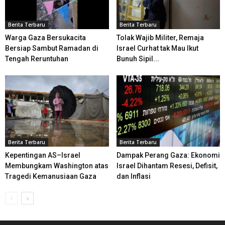
Berita Terbaru
Berita Terbaru
Warga Gaza Bersukacita
Tolak Wajib Militer, Remaja
Bersiap Sambut Ramadan di
Israel Curhat tak Mau Ikut
Tengah Reruntuhan
Bunuh Sipil...
Berita Terbaru
Berita Terbaru
Kepentingan AS–Israel
Dampak Perang Gaza: Ekonomi
Membungkam Washington atas
Israel Dihantam Resesi, Defisit,
Tragedi Kemanusiaan Gaza
dan Inflasi