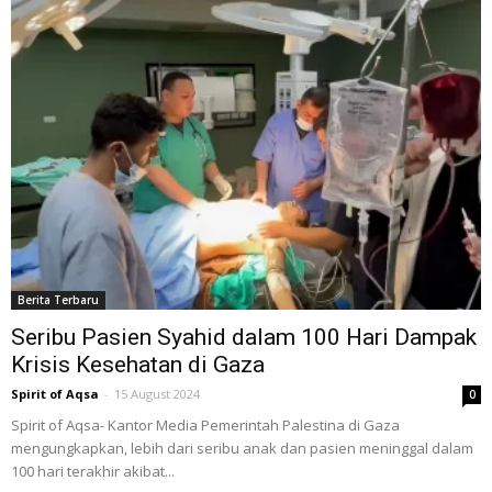
Berita Terbaru
Seribu Pasien Syahid dalam 100 Hari Dampak
Krisis Kesehatan di Gaza
Spirit of Aqsa
-
15 August 2024
0
Spirit of Aqsa- Kantor Media Pemerintah Palestina di Gaza
mengungkapkan, lebih dari seribu anak dan pasien meninggal dalam
100 hari terakhir akibat...