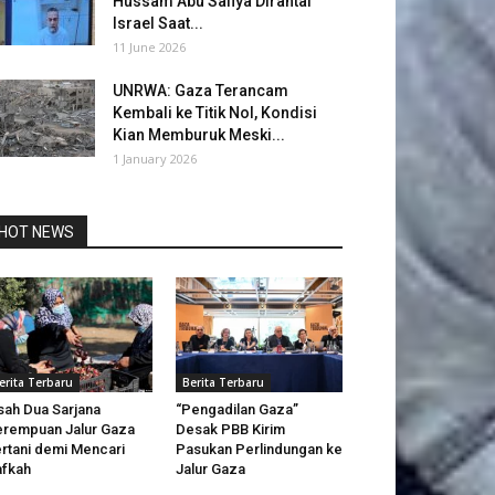
Hussam Abu Safiya Dirantai
Israel Saat...
11 June 2026
UNRWA: Gaza Terancam
Kembali ke Titik Nol, Kondisi
Kian Memburuk Meski...
1 January 2026
HOT NEWS
erita Terbaru
Berita Terbaru
sah Dua Sarjana
“Pengadilan Gaza”
rempuan Jalur Gaza
Desak PBB Kirim
rtani demi Mencari
Pasukan Perlindungan ke
fkah
Jalur Gaza