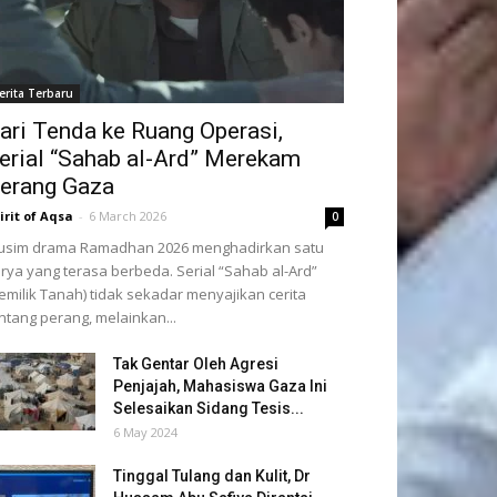
erita Terbaru
ari Tenda ke Ruang Operasi,
erial “Sahab al-Ard” Merekam
erang Gaza
irit of Aqsa
-
6 March 2026
0
usim drama Ramadhan 2026 menghadirkan satu
rya yang terasa berbeda. Serial “Sahab al-Ard”
emilik Tanah) tidak sekadar menyajikan cerita
ntang perang, melainkan...
Tak Gentar Oleh Agresi
Penjajah, Mahasiswa Gaza Ini
Selesaikan Sidang Tesis...
6 May 2024
Tinggal Tulang dan Kulit, Dr