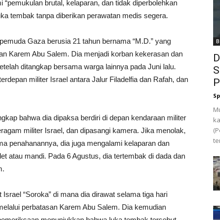
 “pemukulan brutal, kelaparan, dan tidak diperbolehkan
uka tembak tanpa diberikan perawatan medis segera.
 pemuda Gaza berusia 21 tahun bernama “M.D.” yang
B
san Karem Abu Salem. Dia menjadi korban kekerasan dan
D
setelah ditangkap bersama warga lainnya pada Juni lalu.
S
depan militer Israel antara Jalur Filadelfia dan Rafah, dan
P
Sp
M
ap bahwa dia dipaksa berdiri di depan kendaraan militer
ka
(P
ragam militer Israel, dan dipasangi kamera. Jika menolak,
te
lama penahanannya, dia juga mengalami kelaparan dan
ilet atau mandi. Pada 6 Agustus, dia tertembak di dada dan
m.
Israel “Soroka” di mana dia dirawat selama tiga hari
melalui perbatasan Karem Abu Salem. Dia kemudian
 pemeriksaan menunjukkan bahwa luka tembak tersebut