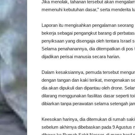
Jika menolak, tahanan tersebut akan mengalami
memenuhi kebutuhan dasar,” serta menderita l
Laporan itu mengisahkan pengalaman seorang
bekerja sebagai pengangkut barang di perbata
penyiksaan yang disengaja oleh tentara Israel 
Selama penahanannya, dia ditempatkan di pos ter
dijadikan perisai manusia secara harian.
Dalam kesaksiannya, pemuda tersebut mengungk
dengan tangan dan kaki terikat, mengenakan se
dia akan dipukuli dan dipantau oleh drone. Se
dilarang menggunakan fasilitas dasar seperti to
dibiarkan tanpa perawatan selama setengah ja
Keesokan harinya, dia ditemukan di rumah sakit 
sebelum akhirnya dibebaskan pada 9 Agustus 
dibawa ke Rumah Sakit Nasser, di mana hasil