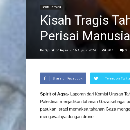
Berita Terbaru
Kisah Tragis Ta
Perisai Manusi
By
Spirit of Aqsa
-
16 August 2024
907
0
Share on Facebook
Tweet on Twitt
Spirit of Aqsa-
Laporan dari Komisi Urusan Tah
Palestina, menjadikan tahanan Gaza sebagai pe
pasukan Israel memaksa tahanan Gaza mengen
mengawalnya dengan drone.