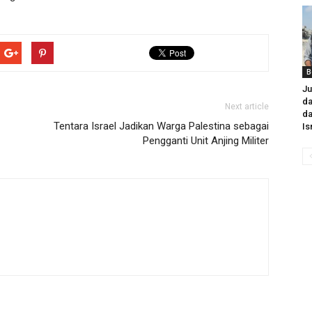
B
Ju
da
Next article
da
Tentara Israel Jadikan Warga Palestina sebagai
Is
Pengganti Unit Anjing Militer