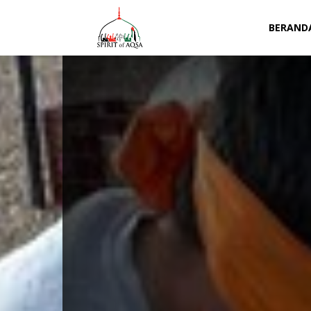
Spirit
BERAND
of
Aqsa