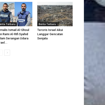
erita Terbaru
Berita Terbaru
rnalis Ismail Al-Ghoul
Teroris Israel Akui
n Rami Al-Rifi Syahid
Langgar Gencatan
lam Serangan Udara
Senjata
rael...