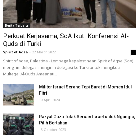
Berita Terbaru
Perkuat Kerjasama, SoA Ikuti Konferensi Al-
Quds di Turki
Spirit of Aqsa
-
22 March 2022
0
Spirit of Aqsa, Palestina - Lembaga kepalestinaan Spirit of Aqsa (SoA)
mengirim delegasi mengirim delegasi ke Turki untuk mengikuti
Multaqa' Al-Quds Amaanati...
Militer Israel Serang Tepi Barat di Momen Idul
Fitri
10 April 2024
Rakyat Gaza Tolak Seruan Israel untuk Ngungsi,
Pilih Bertahan
13 October 2023