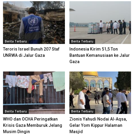
Berita Terbaru
Berita Terbaru
Teroris Israel Bunuh 207 Staf
Indonesia Kirim 51,5 Ton
UNRWA di Jalur Gaza
Bantuan Kemanusiaan ke Jalur
Gaza
Berita Terbaru
Berita Terbaru
WHO dan OCHA Peringatkan
Zionis Yahudi Nodai Al-Aqsa,
Krisis Gaza Memburuk Jelang
Gelar Yom Kippur Halaman
Musim Dingin
Masjid