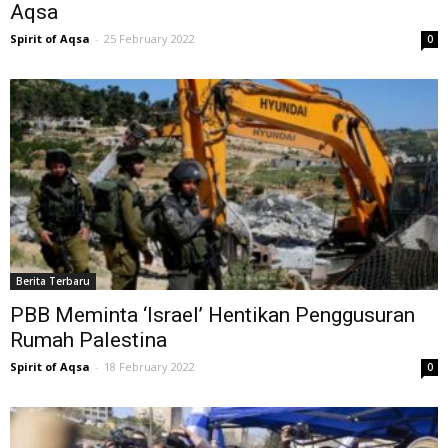
Aqsa
Spirit of Aqsa
-
25 February 2022
0
Berita Terbaru
PBB Meminta ‘Israel’ Hentikan Penggusuran
Rumah Palestina
Spirit of Aqsa
-
18 February 2022
0