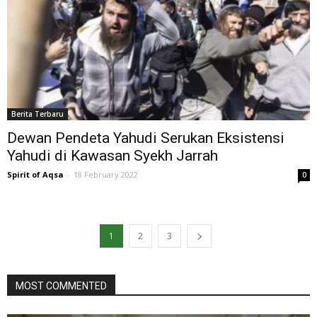
Berita Terbaru
Dewan Pendeta Yahudi Serukan Eksistensi
Yahudi di Kawasan Syekh Jarrah
Spirit of Aqsa
-
18 February 2022
0
1
2
3
MOST COMMENTED