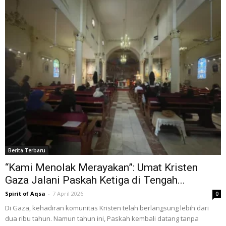
Berita Terbaru
“Kami Menolak Merayakan”: Umat Kristen
Gaza Jalani Paskah Ketiga di Tengah...
Spirit of Aqsa
-
7 April 2026
0
Di Gaza, kehadiran komunitas Kristen telah berlangsung lebih dari
dua ribu tahun. Namun tahun ini, Paskah kembali datang tanpa