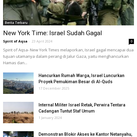
Berita Terbaru
New York Time: Israel Sudah Gagal
Spirit of Aqsa
-
23 April 2024
0
Spirit of Aqsa- New York Times melaporkan, Israel gagal mencapai dua
tujuan utamanya dalam perang di Jalur Gaza, yaitu menghancurkan
Hamas dan...
Hancurkan Rumah Warga, Israel Luncurkan
Proyek Pemukiman Besar di Al-Quds
17 December 2025
Internal Militer Israel Retak, Perwira Tentara
Cadangan Tuntut Staf Umum
1 January 2024
Demonstran Blokir Akses ke Kantor Netanyahu,