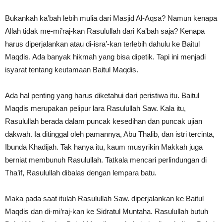
Bukankah ka’bah lebih mulia dari Masjid Al-Aqsa? Namun kenapa
Allah tidak me-mi’raj-kan Rasulullah dari Ka’bah saja? Kenapa
harus diperjalankan atau di-isra’-kan terlebih dahulu ke Baitul
Maqdis. Ada banyak hikmah yang bisa dipetik. Tapi ini menjadi
isyarat tentang keutamaan Baitul Maqdis.
Ada hal penting yang harus diketahui dari peristiwa itu. Baitul
Maqdis merupakan pelipur lara Rasulullah Saw. Kala itu,
Rasulullah berada dalam puncak kesedihan dan puncak ujian
dakwah. Ia ditinggal oleh pamannya, Abu Thalib, dan istri tercinta,
Ibunda Khadijah. Tak hanya itu, kaum musyrikin Makkah juga
berniat membunuh Rasulullah. Tatkala mencari perlindungan di
Tha’if, Rasulullah dibalas dengan lempara batu.
Maka pada saat itulah Rasulullah Saw. diperjalankan ke Baitul
Maqdis dan di-mi’raj-kan ke Sidratul Muntaha. Rasulullah butuh