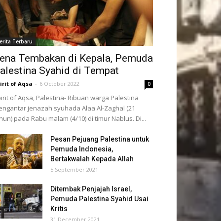
erita Terbaru
ena Tembakan di Kepala, Pemuda
alestina Syahid di Tempat
irit of Aqsa
-
6 October 2022
0
irit of Aqsa, Palestina- Ribuan warga Palestina
ngantar jenazah syuhada Alaa Al-Zaghal (21
hun) pada Rabu malam (4/10) di timur Nablus. Di...
Pesan Pejuang Palestina untuk
Pemuda Indonesia,
Bertakwalah Kepada Allah
5 September 2021
Ditembak Penjajah Israel,
Pemuda Palestina Syahid Usai
Kritis
31 December 2021