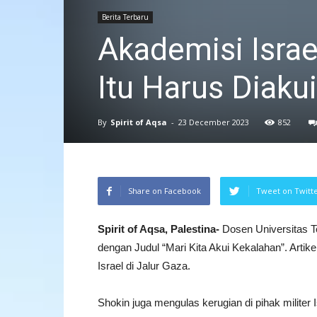
Berita Terbaru
Akademisi Israe
Itu Harus Diakui
By
Spirit of Aqsa
-
23 December 2023
852
Share on Facebook
Tweet on Twitt
Spirit of Aqsa, Palestina-
Dosen Universitas Te
dengan Judul “Mari Kita Akui Kekalahan”. Arti
Israel di Jalur Gaza.
Shokin juga mengulas kerugian di pihak militer I