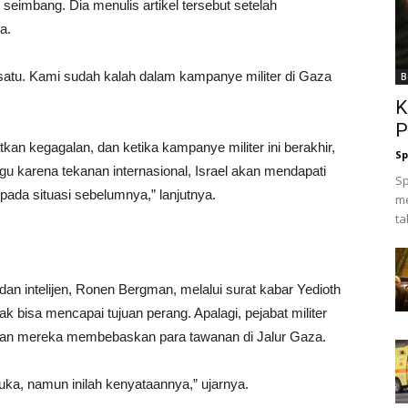
 seimbang. Dia menulis artikel tersebut setelah
a.
satu. Kami sudah kalah dalam kampanye militer di Gaza
B
K
P
an kegagalan, dan ketika kampanye militer ini berakhir,
Sp
gu karena tekanan internasional, Israel akan mendapati
Sp
ripada situasi sebelumnya,” lanjutnya.
me
ta
er dan intelijen, Ronen Bergman, melalui surat kabar Yedioth
k bisa mencapai tujuan perang. Apalagi, pejabat militer
mpuan mereka membebaskan para tawanan di Jalur Gaza.
uka, namun inilah kenyataannya,” ujarnya.