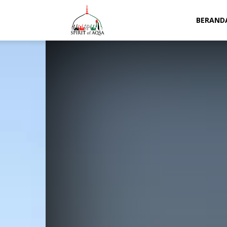
Spirit
BERAND
of
Aqsa