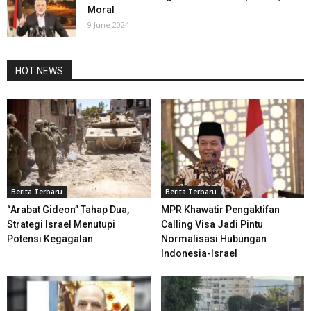
Moral
9 June 2024
HOT NEWS
Berita Terbaru
Berita Terbaru
“Arabat Gideon” Tahap Dua,
MPR Khawatir Pengaktifan
Strategi Israel Menutupi
Calling Visa Jadi Pintu
Potensi Kegagalan
Normalisasi Hubungan
Indonesia-Israel