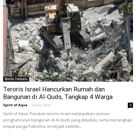
Berita Terbaru
Teroris Israel Hancurkan Rumah dan
Bangunan di Al-Quds, Tangkap 4 Warga
Spirit of Aqsa
-
24 July 2024
0
Spirit of Aqsa- Pasukan teroris Israel melanjutkan operasi
penghancuran bangunan di Al-Quds yang diduduki, serta menangkap
empat warga Palestina. Ini terjadi setelah...