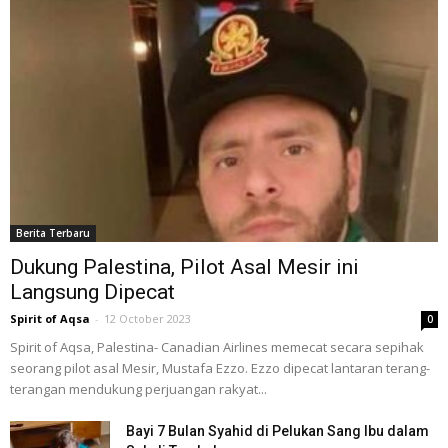
Berita Terbaru
Dukung Palestina, Pilot Asal Mesir ini
Langsung Dipecat
Spirit of Aqsa
-
12 October 2023
0
Spirit of Aqsa, Palestina- Canadian Airlines memecat secara sepihak
seorang pilot asal Mesir, Mustafa Ezzo. Ezzo dipecat lantaran terang-
terangan mendukung perjuangan rakyat...
Bayi 7 Bulan Syahid di Pelukan Sang Ibu dalam