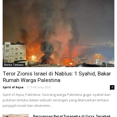
Berita Terbaru
Teror Zionis Israel di Nablus: 1 Syahid, Bakar
Rumah Warga Palestina
Spirit of Aqsa
-
27 February 2023
0
Spirit of Aqsa, Palestina- Seorang warga Palestina gugur syahid dan
puluhan terluka dalam sebuah serangan yang dilancarkan tentara
penjajah Israel dan ekstremis...
Perjuangan Berat Tunanetra di Gaza, Terjebak