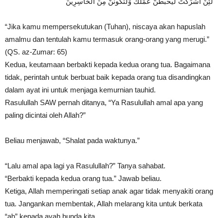
لَئِنْ أَشْرَكْتَ لَيَحْبَطَنَّ عَمَلُكَ وَلَتَكُونَنَّ مِنَ الْخَاسِرِينَ
“Jika kamu mempersekutukan (Tuhan), niscaya akan hapuslah
amalmu dan tentulah kamu termasuk orang-orang yang merugi.”
(QS. az-Zumar: 65)
Kedua, keutamaan berbakti kepada kedua orang tua. Bagaimana
tidak, perintah untuk berbuat baik kepada orang tua disandingkan
dalam ayat ini untuk menjaga kemurnian tauhid.
Rasulullah SAW pernah ditanya, “Ya Rasulullah amal apa yang
paling dicintai oleh Allah?”
Beliau menjawab, “Shalat pada waktunya.”
“Lalu amal apa lagi ya Rasulullah?” Tanya sahabat.
“Berbakti kepada kedua orang tua.” Jawab beliau.
Ketiga, Allah memperingati setiap anak agar tidak menyakiti orang
tua. Jangankan membentak, Allah melarang kita untuk berkata
“ah” kepada ayah bunda kita.