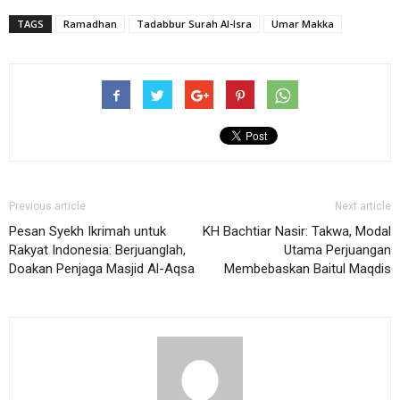
TAGS
Ramadhan
Tadabbur Surah Al-Isra
Umar Makka
Previous article
Next article
Pesan Syekh Ikrimah untuk
KH Bachtiar Nasir: Takwa, Modal
Rakyat Indonesia: Berjuanglah,
Utama Perjuangan
Doakan Penjaga Masjid Al-Aqsa
Membebaskan Baitul Maqdis