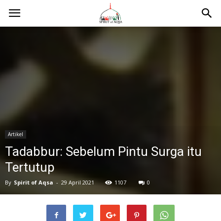
Artikel
Tadabbur: Sebelum Pintu Surga itu
Tertutup
By
Spirit of Aqsa
-
29 April 2021
1107
0