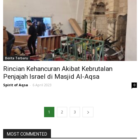
Berita Terbaru
Rincian Kehancuran Akibat Kebrutalan
Penjajah Israel di Masjid Al-Aqsa
Spirit of Aqsa
-
6 April 2023
0
1
2
3
MOST COMMENTED