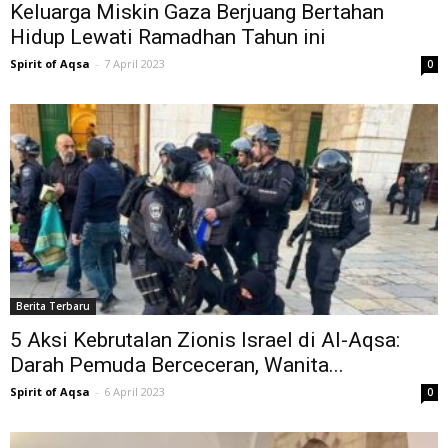
Keluarga Miskin Gaza Berjuang Bertahan
Hidup Lewati Ramadhan Tahun ini
Spirit of Aqsa
-
7 April 2023
0
Berita Terbaru
5 Aksi Kebrutalan Zionis Israel di Al-Aqsa:
Darah Pemuda Berceceran, Wanita...
Spirit of Aqsa
-
6 April 2023
0