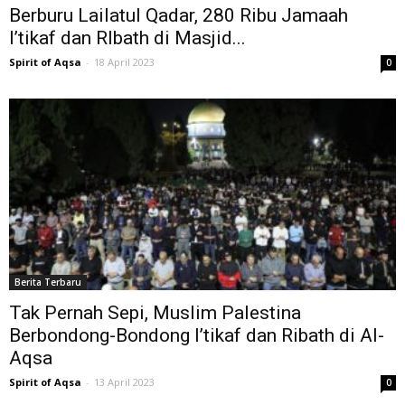
Berburu Lailatul Qadar, 280 Ribu Jamaah
I’tikaf dan RIbath di Masjid...
Spirit of Aqsa
-
18 April 2023
0
Berita Terbaru
Tak Pernah Sepi, Muslim Palestina
Berbondong-Bondong I’tikaf dan Ribath di Al-
Aqsa
Spirit of Aqsa
-
13 April 2023
0