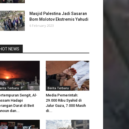
Masjid Palestina Jadi Sasaran
Bom Molotov Ekstremis Yahudi
6 February 2023
HOT NEWS
erita Terbaru
Berita Terbaru
rtempuran Sengit, Al-
Media Pemerintah:
assam Hadapi
29.000 Ribu Syahid di
rangan Darat di Beit
Jalur Gaza, 7.000 Masih
noun dan...
di...