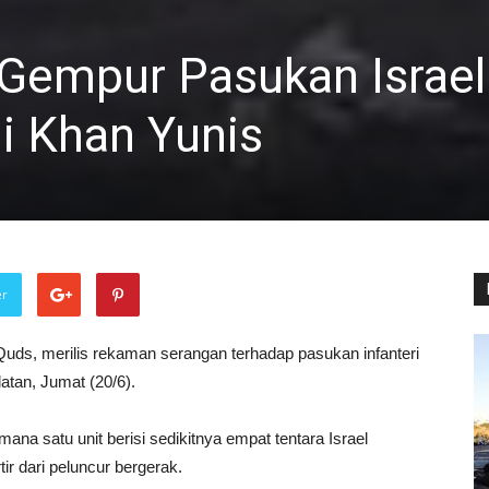
 Gempur Pasukan Israel
i Khan Yunis
er
-Quds, merilis rekaman serangan terhadap pasukan infanteri
latan, Jumat (20/6).
mana satu unit berisi sedikitnya empat tentara Israel
ir dari peluncur bergerak.