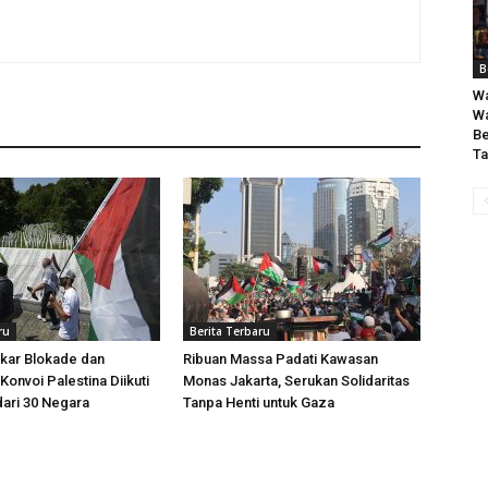
B
Wa
Wa
Be
Ta
ru
Berita Terbaru
kar Blokade dan
Ribuan Massa Padati Kawasan
Konvoi Palestina Diikuti
Monas Jakarta, Serukan Solidaritas
dari 30 Negara
Tanpa Henti untuk Gaza