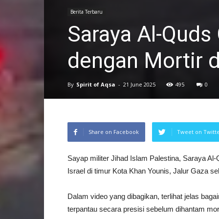
Berita Terbaru
Saraya Al-Quds
dengan Mortir d
By
Spirit of Aqsa
-
21 June 2025
495
0
Share on Facebook
Tweet on Twitt
Sayap militer Jihad Islam Palestina, Saraya Al
Israel di timur Kota Khan Younis, Jalur Gaza se
Dalam video yang dibagikan, terlihat jelas bagai
terpantau secara presisi sebelum dihantam mort