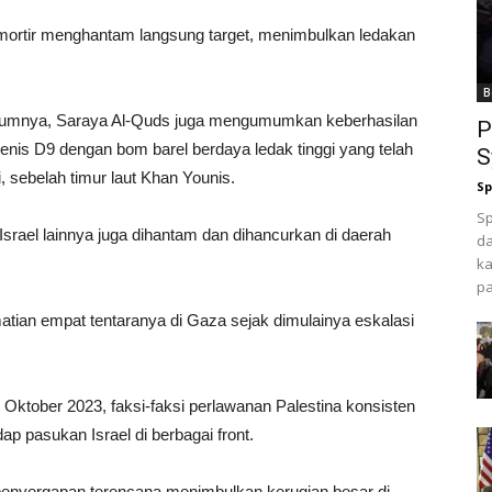
mortir menghantam langsung target, menimbulkan ledakan
B
elumnya, Saraya Al-Quds juga mengumumkan keberhasilan
P
enis D9 dengan bom barel berdaya ledak tinggi yang telah
S
, sebelah timur laut Khan Younis.
Sp
Sp
srael lainnya juga dihantam dan dihancurkan di daerah
da
ka
pa
matian empat tentaranya di Gaza sejak dimulainya eskalasi
 Oktober 2023, faksi-faksi perlawanan Palestina konsisten
 pasukan Israel di berbagai front.
enyergapan terencana menimbulkan kerugian besar di