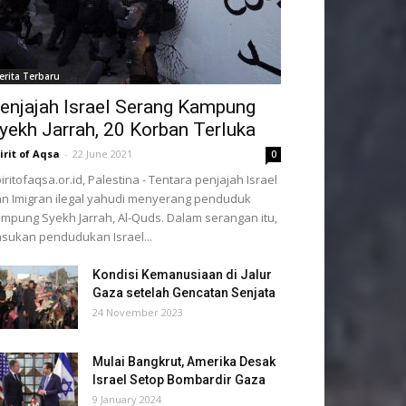
erita Terbaru
enjajah Israel Serang Kampung
yekh Jarrah, 20 Korban Terluka
irit of Aqsa
-
22 June 2021
0
iritofaqsa.or.id, Palestina - Tentara penjajah Israel
n Imigran ilegal yahudi menyerang penduduk
mpung Syekh Jarrah, Al-Quds. Dalam serangan itu,
sukan pendudukan Israel...
Kondisi Kemanusiaan di Jalur
Gaza setelah Gencatan Senjata
24 November 2023
Mulai Bangkrut, Amerika Desak
Israel Setop Bombardir Gaza
9 January 2024