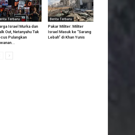
erita Terbaru
Berita Terbaru
rga Israel Murka dan
Pakar Militer: Militer
lk Out, Netanyahu Tak
Israel Masuk ke “Sarang
cus Pulangkan
Lebah” di Khan Yunis
wanan...