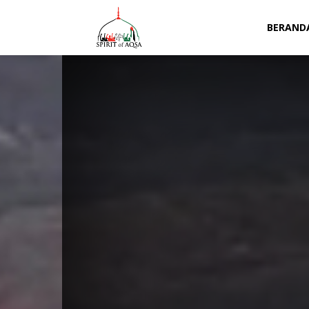
Spirit
BERAND
of
Aqsa