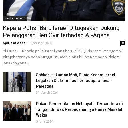
Berita Terbaru
Kepala Polisi Baru Israel Ditugaskan Dukung
Pelanggaran Ben Gvir terhadap Al-Aqsha
Spirit of Aqsa
-
5 January 2026
0
Al-Quds — Kepala polisi Israel yang baru di Al-Quds resmi mengambil
alih jabatannya pada Minggu ini, menjelang bulan Ramadan, dalam
langkah yang...
Sahkan Hukuman Mati, Dunia Kecam Israel
Legalkan Diskriminasi terhadap Tahanan
Palestina
31 March 2026
Pakar: Pemerintahan Netanyahu Tersandera di
Tangan Sinwar, Perpecahannya Hanya Masalah
Waktu
5 June 2024