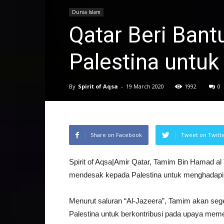
Dunia Islam
Qatar Beri Ban
Palestina untu
By
Spirit of Aqsa
-
19 March 2020
1992
0
Share on Facebook
Tweet on Twitt
Spirit of Aqsa|Amir Qatar, Tamim Bin Hamad
mendesak kepada Palestina untuk menghadapi 
Menurut saluran “Al-Jazeera”, Tamim akan s
Palestina untuk berkontribusi pada upaya mem