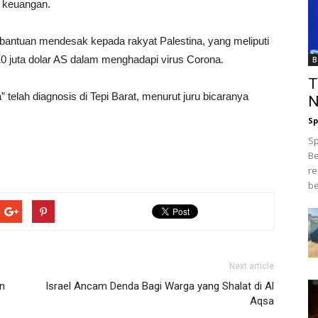
n keuangan.
antuan mendesak kepada rakyat Palestina, yang meliputi
 10 juta dolar AS dalam menghadapi virus Corona.
B
T
 telah diagnosis di Tepi Barat, menurut juru bicaranya
N
Sp
Sp
Be
re
be
Next article
n
Israel Ancam Denda Bagi Warga yang Shalat di Al
Aqsa