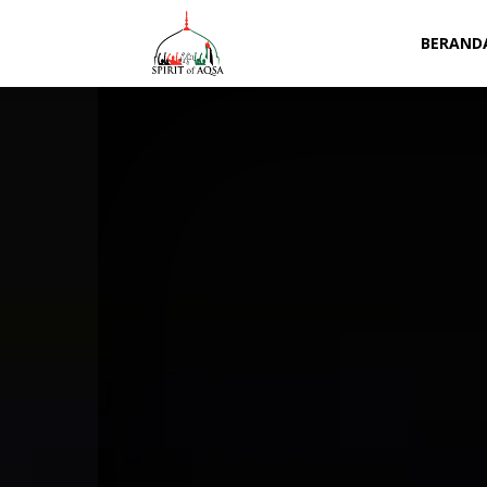
Spirit
BERAND
of
Aqsa