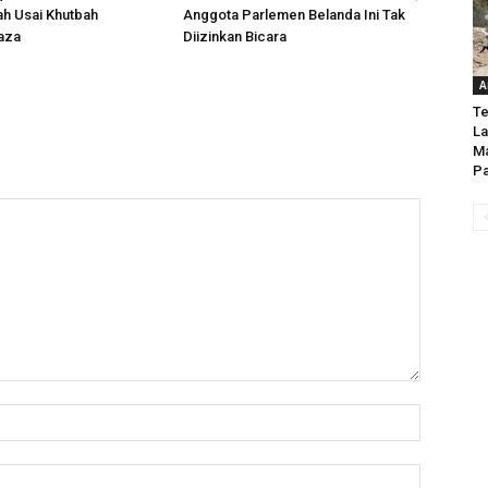
ah Usai Khutbah
Anggota Parlemen Belanda Ini Tak
aza
Diizinkan Bicara
A
Te
La
Ma
Pa