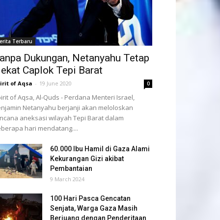
erita Terbaru
anpa Dukungan, Netanyahu Tetap
ekat Caplok Tepi Barat
irit of Aqsa
-
19 June 2020
0
irit of Aqsa, Al-Quds - Perdana Menteri Israel,
njamin Netanyahu berjanji akan meloloskan
ncana aneksasi wilayah Tepi Barat dalam
berapa hari mendatang....
60.000 Ibu Hamil di Gaza Alami
Kekurangan Gizi akibat
Pembantaian
9 March 2024
100 Hari Pasca Gencatan
Senjata, Warga Gaza Masih
Berjuang dengan Penderitaan