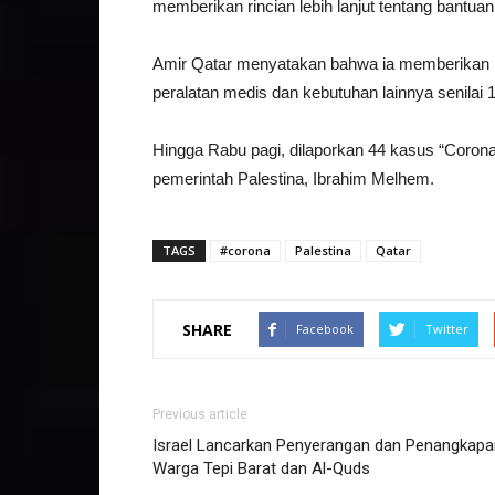
memberikan rincian lebih lanjut tentang bantua
Amir Qatar menyatakan bahwa ia memberikan b
peralatan medis dan kebutuhan lainnya senilai
Hingga Rabu pagi, dilaporkan 44 kasus “Corona”
pemerintah Palestina, Ibrahim Melhem.
TAGS
#corona
Palestina
Qatar
SHARE
Facebook
Twitter
Previous article
Israel Lancarkan Penyerangan dan Penangkapa
Warga Tepi Barat dan Al-Quds