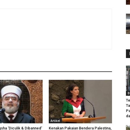
B
Te
T
Pa
da
Artikel
qsha ‘Diculik & Dibanned’
Kenakan Pakaian Bendera Palestina,