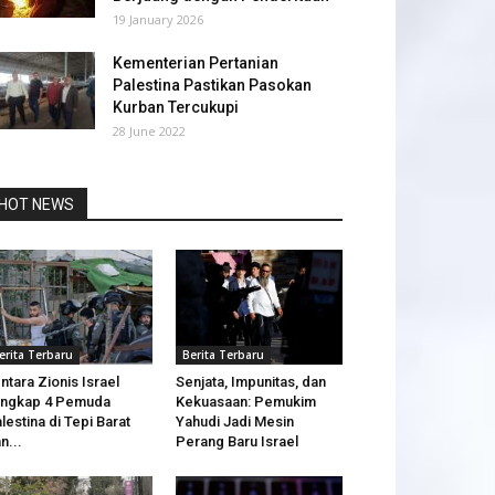
19 January 2026
Kementerian Pertanian
Palestina Pastikan Pasokan
Kurban Tercukupi
28 June 2022
HOT NEWS
erita Terbaru
Berita Terbaru
ntara Zionis Israel
Senjata, Impunitas, dan
angkap 4 Pemuda
Kekuasaan: Pemukim
lestina di Tepi Barat
Yahudi Jadi Mesin
n...
Perang Baru Israel