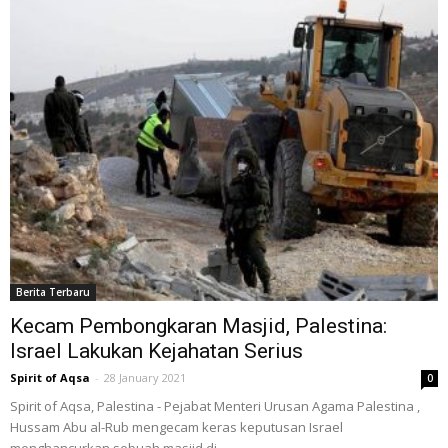
Berita Terbaru
Kecam Pembongkaran Masjid, Palestina:
Israel Lakukan Kejahatan Serius
Spirit of Aqsa
-
28 January 2021
0
Spirit of Aqsa, Palestina - Pejabat Menteri Urusan Agama Palestina ,
Hussam Abu al-Rub mengecam keras keputusan Israel