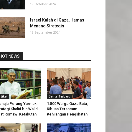
19 October 2024
Israel Kalah di Gaza, Hamas
Menang Strategis
18 September 2024
HOT NEWS
rtikel
Berita Terbaru
nuju Perang Yarmuk:
1.500 Warga Gaza Buta,
rategi Khalid bin Walid
Ribuan Terancam
at Romawi Ketakutan
Kehilangan Penglihatan