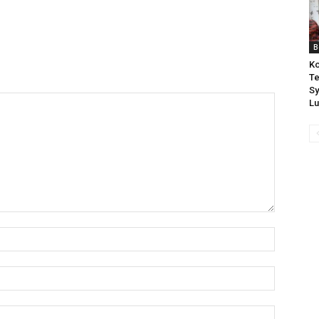
B
Ko
Te
Sy
Lu