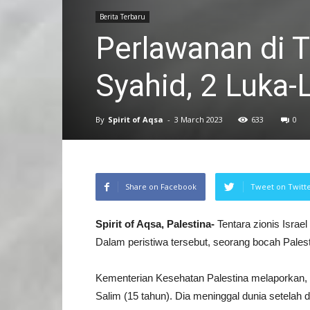
Berita Terbaru
Perlawanan di T
Syahid, 2 Luka-
By
Spirit of Aqsa
-
3 March 2023
633
0
Share on Facebook
Tweet on Twitt
Spirit of Aqsa, Palestina-
Tentara zionis Israe
Dalam peristiwa tersebut, seorang bocah Pales
Kementerian Kesehatan Palestina melaporkan,
Salim (15 tahun). Dia meninggal dunia setelah d