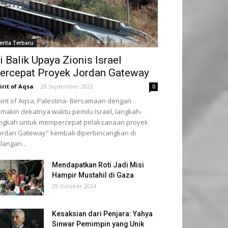
erita Terbaru
i Balik Upaya Zionis Israel
ercepat Proyek Jordan Gateway
irit of Aqsa
-
28 September 2022
0
irit of Aqsa, Palestina- Bersamaan dengan
makin dekatnya waktu pemilu Israel, langkah-
ngkah untuk mempercepat pelaksanaan proyek
ordan Gateway" kembali diperbincangkan di
langan...
Mendapatkan Roti Jadi Misi
Hampir Mustahil di Gaza
29 October 2024
Kesaksian dari Penjara: Yahya
Sinwar Pemimpin yang Unik