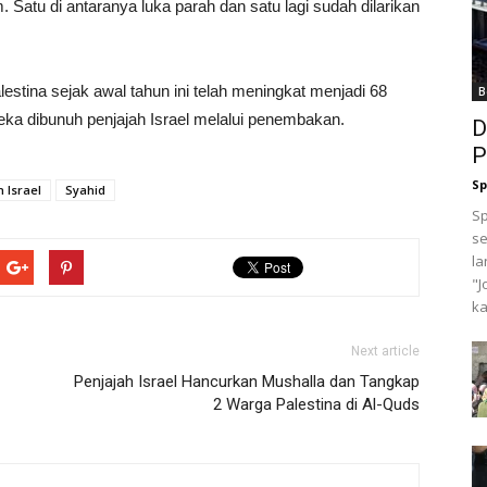
. Satu di antaranya luka parah dan satu lagi sudah dilarikan
stina sejak awal tahun ini telah meningkat menjadi 68
B
eka dibunuh penjajah Israel melalui penembakan.
D
P
Sp
 Israel
Syahid
Sp
se
la
"J
ka
Next article
Penjajah Israel Hancurkan Mushalla dan Tangkap
2 Warga Palestina di Al-Quds