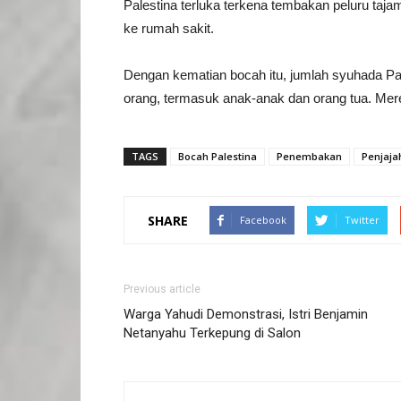
Palestina terluka terkena tembakan peluru tajam
ke rumah sakit.
Dengan kematian bocah itu, jumlah syuhada Pale
orang, termasuk anak-anak dan orang tua. Mer
TAGS
Bocah Palestina
Penembakan
Penjajah
SHARE
Facebook
Twitter
Previous article
Warga Yahudi Demonstrasi, Istri Benjamin
Netanyahu Terkepung di Salon