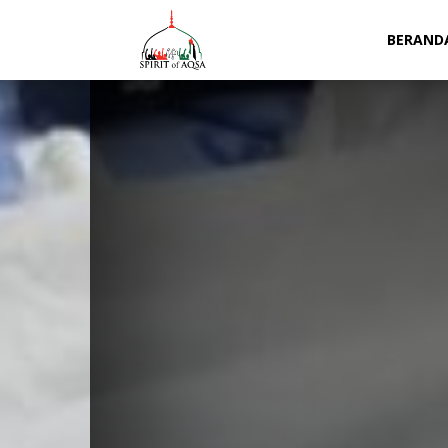
Spirit
BERAND
of
Aqsa