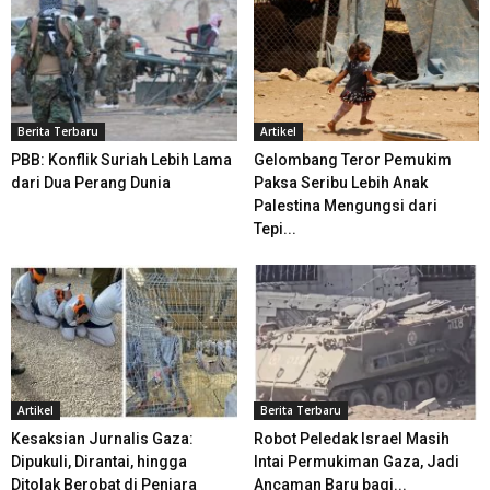
Berita Terbaru
Artikel
PBB: Konflik Suriah Lebih Lama
Gelombang Teror Pemukim
dari Dua Perang Dunia
Paksa Seribu Lebih Anak
Palestina Mengungsi dari
Tepi...
Artikel
Berita Terbaru
Kesaksian Jurnalis Gaza:
Robot Peledak Israel Masih
Dipukuli, Dirantai, hingga
Intai Permukiman Gaza, Jadi
Ditolak Berobat di Penjara
Ancaman Baru bagi...