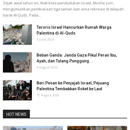
Sejak awal tahun ini, Wali Kota pendudukan Israel, Moshe Lion,
mengumumkan pembukaan tiga taman dan area rekreasi di wilayah
barat Al-Quds. Pada...
Teroris Israel Hancurkan Rumah Warga
Palestina di Al-Quds
3 June 2024
Beban Ganda: Janda Gaza Pikul Peran Ibu,
Ayah, dan Tulang Punggung...
4 August 2026
Beri Pesan ke Penjajah Israel, Pejuang
Palestina Tembakkan Roket ke Laut
10 August 2020
HOT NEWS