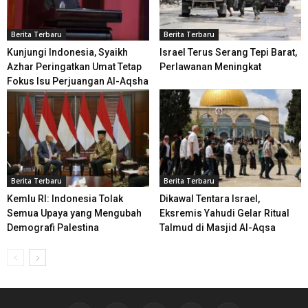
Berita Terbaru
Berita Terbaru
Kunjungi Indonesia, Syaikh
Israel Terus Serang Tepi Barat,
Azhar Peringatkan Umat Tetap
Perlawanan Meningkat
Fokus Isu Perjuangan Al-Aqsha
Berita Terbaru
Berita Terbaru
Kemlu RI: Indonesia Tolak
Dikawal Tentara Israel,
Semua Upaya yang Mengubah
Eksremis Yahudi Gelar Ritual
Demografi Palestina
Talmud di Masjid Al-Aqsa