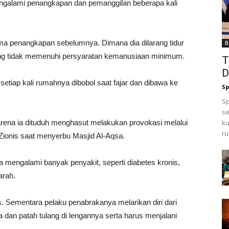
mengalami penangkapan dan pemanggilan beberapa kali
ama penangkapan sebelumnya. Dimana dia dilarang tidur
B
ang tidak memenuhi persyaratan kemanusiaan minimum.
T
D
etiap kali rumahnya dibobol saat fajar dan dibawa ke
Sp
Sp
se
arena ia dituduh menghasut melakukan provokasi melalui
ku
ru
ionis saat menyerbu Masjid Al-Aqsa.
 mengalami banyak penyakit, seperti diabetes kronis,
arah.
s. Sementara pelaku penabrakanya melarikan diri dari
ka dan patah tulang di lengannya serta harus menjalani