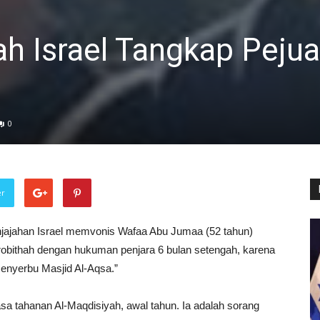
ah Israel Tangkap Peju
0
er
Penjajahan Israel memvonis Wafaa Abu Jumaa (52 tahun)
obithah dengan hukuman penjara 6 bulan setengah, karena
nyerbu Masjid Al-Aqsa.”
 tahanan Al-Maqdisiyah, awal tahun. Ia adalah sorang