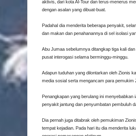
aktivis, dari kota Al-Tour dan terus-menerus 
dengan asalan yang dibuat-buat.
Padahal dia menderita beberapa penyakit, sel
dan makan dan penahanannya di sel isolasi y
Abu Jumaa sebelumnya ditangkap tiga kali dan s
pusat interogasi selama berminggu-minggu.
Adapun tuduhan yang dilontarkan oleh Zionis k
media sosial serta mengancam para pemukim Z
Penangkapan yang berulang ini menyebabkan ia
penyakit jantung dan penyumbatan pembuluh d
Dia pernah juga ditabrak oleh pemukiman Zioni
tempat kejadian. Pada hari itu dia menderita lu
operasi pemasangan platinum.