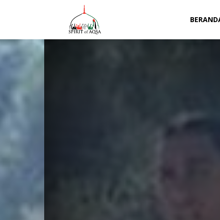
Spirit
BERAND
of
Aqsa