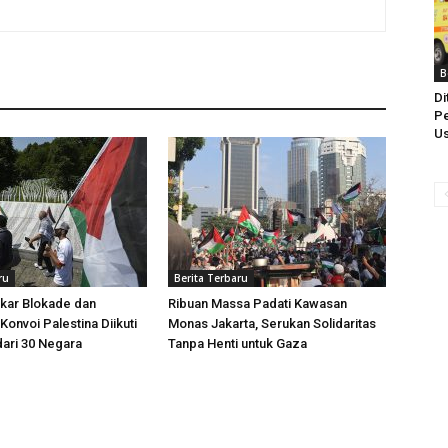
B
Di
Pe
Us
ru
Berita Terbaru
kar Blokade dan
Ribuan Massa Padati Kawasan
Konvoi Palestina Diikuti
Monas Jakarta, Serukan Solidaritas
dari 30 Negara
Tanpa Henti untuk Gaza