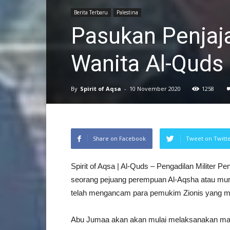
Berita Terbaru
Palestina
Pasukan Penjaj
Wanita Al-Quds
By
Spirit of Aqsa
-
10 November 2020
1258
Share on Facebook
Tweet on Twitt
Spirit of Aqsa | Al-Quds – Pengadilan Militer 
seorang pejuang perempuan Al-Aqsha atau mur
telah mengancam para pemukim Zionis yang me
Abu Jumaa akan akan mulai melaksanakan masa