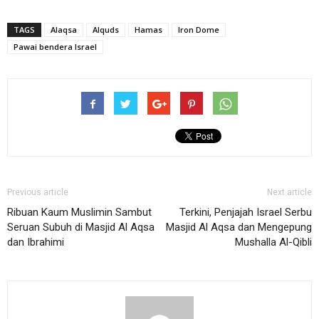
TAGS
Alaqsa
Alquds
Hamas
Iron Dome
Pawai bendera Israel
Previous article
Next article
Ribuan Kaum Muslimin Sambut
Terkini, Penjajah Israel Serbu
Seruan Subuh di Masjid Al Aqsa
Masjid Al Aqsa dan Mengepung
dan Ibrahimi
Mushalla Al-Qibli