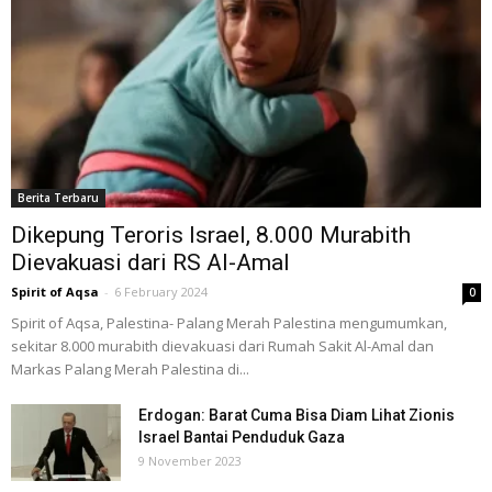
Berita Terbaru
Dikepung Teroris Israel, 8.000 Murabith
Dievakuasi dari RS Al-Amal
Spirit of Aqsa
-
6 February 2024
0
Spirit of Aqsa, Palestina- Palang Merah Palestina mengumumkan,
sekitar 8.000 murabith dievakuasi dari Rumah Sakit Al-Amal dan
Markas Palang Merah Palestina di...
Erdogan: Barat Cuma Bisa Diam Lihat Zionis
Israel Bantai Penduduk Gaza
9 November 2023