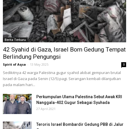
Berita Terbaru
42 Syahid di Gaza, Israel Bom Gedung Tempat
Berlindung Pengungsi
Spirit of Aqsa
-
13 May 2025
0
Sedikitnya 42 warga Palestina gugur syahid akibat gempuran brutal
Israel di Gaza pada Senin (12/5) pagi. Serangan kembali dilanjutkan
pada malam hari...
Perkumpulan Ulama Palestina Sebut Awak KRI
Nanggala-402 Gugur Sebagai Syuhada
27 April 2021
Teroris Israel Bombardir Gedung PBB di Jalur