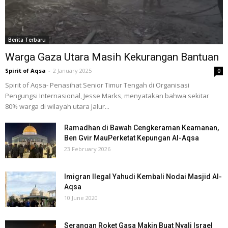
Berita Terbaru
Warga Gaza Utara Masih Kekurangan Bantuan
Spirit of Aqsa
-
2 January 2025
0
Spirit of Aqsa- Penasihat Senior Timur Tengah di Organisasi
Pengungsi Internasional, Jesse Marks, menyatakan bahwa sekitar
80% warga di wilayah utara Jalur...
Ramadhan di Bawah Cengkeraman Keamanan,
Ben Gvir MauPerketat Kepungan Al-Aqsa
23 February 2026
Imigran Ilegal Yahudi Kembali Nodai Masjid Al-
Aqsa
10 June 2020
Serangan Roket Gasa Makin Buat Nyali Israel