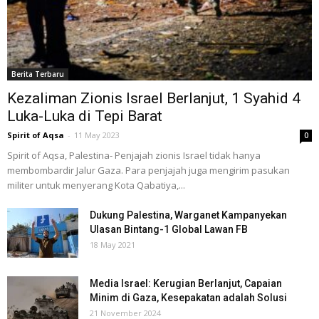
Berita Terbaru
Kezaliman Zionis Israel Berlanjut, 1 Syahid 4
Luka-Luka di Tepi Barat
Spirit of Aqsa
-
11 May 2023
0
Spirit of Aqsa, Palestina- Penjajah zionis Israel tidak hanya
membombardir Jalur Gaza. Para penjajah juga mengirim pasukan
militer untuk menyerang Kota Qabatiya,...
Dukung Palestina, Warganet Kampanyekan
Ulasan Bintang-1 Global Lawan FB
18 May 2021
Media Israel: Kerugian Berlanjut, Capaian
Minim di Gaza, Kesepakatan adalah Solusi
21 November 2024