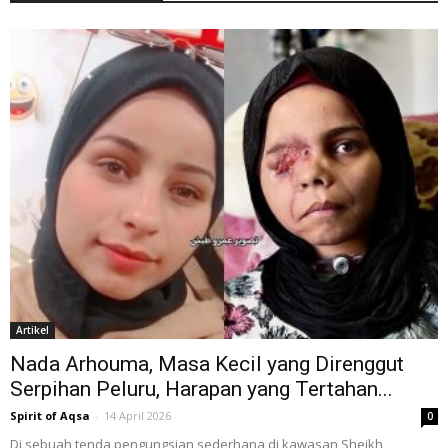
Artikel
Nada Arhouma, Masa Kecil yang Direnggut
Serpihan Peluru, Harapan yang Tertahan...
Spirit of Aqsa
-
14 April 2026
0
Di sebuah tenda pengungsian sederhana di kawasan Sheikh