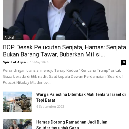
Artikel
BOP Desak Pelucutan Senjata, Hamas: Senjata
Bukan Barang Tawar, Bubarkan Milisi...
Spirit of Aqsa
-
15 May 2026
0
Perundingan transisi menuju Tahap Kedua "Rencana Trump" untuk
Gaza berada di titik nadir. Saat kepala Dewan Perdamaian (Board of
Peace), Nikolay Mladenov,...
Warga Palestina Ditembak Mati Tentara Israel di
Tepi Barat
6 September 2023
Hamas Dorong Ramadhan Jadi Bulan
Solidaritas untuk Gaza