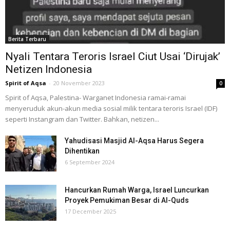
Berita Terbaru
Nyali Tentara Teroris Israel Ciut Usai ‘Dirujak’
Netizen Indonesia
Spirit of Aqsa
-
20 November 2023
0
Spirit of Aqsa, Palestina- Warganet Indonesia ramai-ramai
menyeruduk akun-akun media sosial milik tentara teroris Israel (IDF)
seperti Instangram dan Twitter. Bahkan, netizen...
Yahudisasi Masjid Al-Aqsa Harus Segera
Dihentikan
6 September 2024
Hancurkan Rumah Warga, Israel Luncurkan
Proyek Pemukiman Besar di Al-Quds
17 December 2025