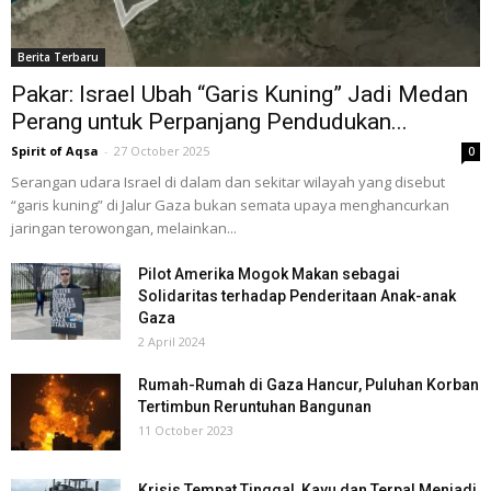
Berita Terbaru
Pakar: Israel Ubah “Garis Kuning” Jadi Medan
Perang untuk Perpanjang Pendudukan...
Spirit of Aqsa
-
27 October 2025
0
Serangan udara Israel di dalam dan sekitar wilayah yang disebut
“garis kuning” di Jalur Gaza bukan semata upaya menghancurkan
jaringan terowongan, melainkan...
Pilot Amerika Mogok Makan sebagai
Solidaritas terhadap Penderitaan Anak-anak
Gaza
2 April 2024
Rumah-Rumah di Gaza Hancur, Puluhan Korban
Tertimbun Reruntuhan Bangunan
11 October 2023
Krisis Tempat Tinggal, Kayu dan Terpal Menjadi