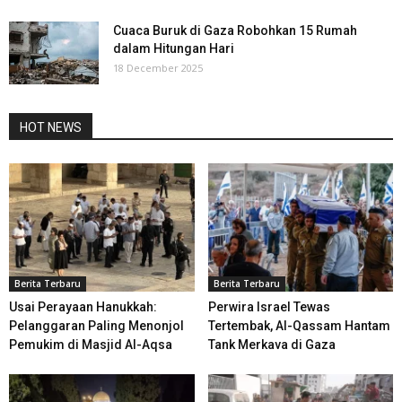
Cuaca Buruk di Gaza Robohkan 15 Rumah
dalam Hitungan Hari
18 December 2025
HOT NEWS
Berita Terbaru
Berita Terbaru
Usai Perayaan Hanukkah:
Perwira Israel Tewas
Pelanggaran Paling Menonjol
Tertembak, Al-Qassam Hantam
Pemukim di Masjid Al-Aqsa
Tank Merkava di Gaza