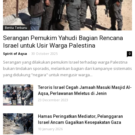
Berita Terbaru
Serangan Pemukim Yahudi Bagian Rencana
Israel untuk Usir Warga Palestina
Spirit of Aqsa
-
30 October 2025
0
Serangan yang dilakukan pemukim Israel terhadap warga Palestina
bukan tindakan sporadis, melainkan bagian dari kampanye sistematis
yang didukung "negara" untuk mengusir warga...
Teroris Israel Cegah Jamaah Masuki Masjid Al-
Aqsa, Perlawanan Meletus di Jenin
23 December 2023
Hamas Peringatkan Mediator, Pelanggaran
Israel Ancam Gagalkan Kesepakatan Gaza
10 January 2026