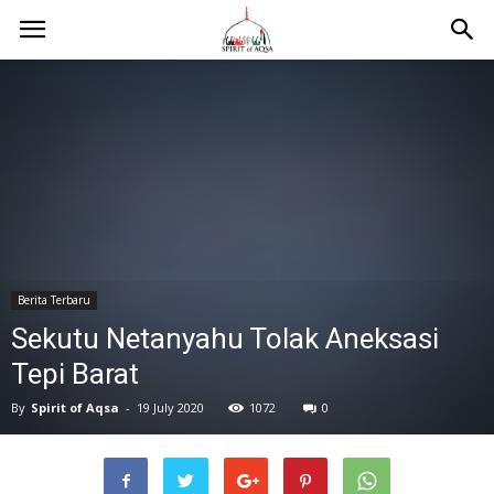
Berita Terbaru
Sekutu Netanyahu Tolak Aneksasi
Tepi Barat
By
Spirit of Aqsa
-
19 July 2020
1072
0