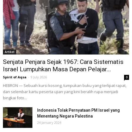
Artikel
Senjata Penjara Sejak 1967: Cara Sistematis
Israel Lumpuhkan Masa Depan Pelajar...
Spirit of Aqsa
-
9 July 2026
0
HEBRON — Sebuah kursi kosong, tumpukan buku yang terlipat rapat,
dan selembar kartu peserta ujian yang kini beralih rupa menjadi
bingkai foto...
Indonesia Tolak Pernyataan PM Israel yang
Menentang Negara Palestina
24 January 2024