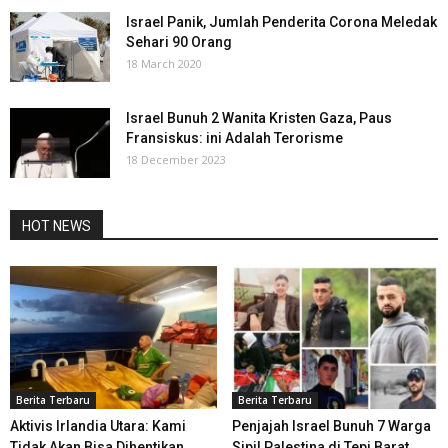
Israel Panik, Jumlah Penderita Corona Meledak
Sehari 90 Orang
18 March 2020
Israel Bunuh 2 Wanita Kristen Gaza, Paus
Fransiskus: ini Adalah Terorisme
18 December 2023
HOT NEWS
Berita Terbaru
Berita Terbaru
Aktivis Irlandia Utara: Kami
Penjajah Israel Bunuh 7 Warga
Tidak Akan Bisa Dihentikan
Sipil Palestina di Tepi Barat