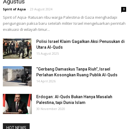
Agustus
Spirit of Aqsa
-
23 August 2024
0
Spirit of Aqsa- Ratusan ribu warga Palestina di Gaza menghadapi
pengungsian paksa baru setelah militer Israel mengeluarkan perintah
evakuasi di wilayah timur...
Polisi Israel Klaim Gagalkan Aksi Penusukan di
Utara Al-Quds
15 August 2025
“Gerbang Damaskus Tanpa Riuh”, Israel
Perlahan Kosongkan Ruang Publik Al-Quds
14 April 2026
Erdogan: Al-Quds Bukan Hanya Masalah
Palestina, tapi Dunia Islam
30 November 2020
HOT NEWS