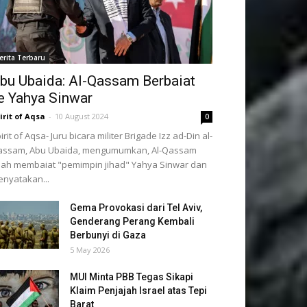
erita Terbaru
bu Ubaida: Al-Qassam Berbaiat
e Yahya Sinwar
irit of Aqsa
-
10 August 2024
0
irit of Aqsa- Juru bicara militer Brigade Izz ad-Din al-
assam, Abu Ubaida, mengumumkan, Al-Qassam
lah membaiat "pemimpin jihad" Yahya Sinwar dan
nyatakan...
Gema Provokasi dari Tel Aviv,
Genderang Perang Kembali
Berbunyi di Gaza
5 May 2026
MUI Minta PBB Tegas Sikapi
Klaim Penjajah Israel atas Tepi
Barat