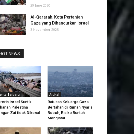
29 June 2020
Al-Qararah, Kota Pertanian
Gaza yang Dihancurkan Israel
3 November 2025
HOT NEWS
erita Terbaru
Artikel
roris Israel Suntik
Ratusan Keluarga Gaza
hanan Palestina
Bertahan di Rumah Nyaris
ngan Zat tidak Dikenal
Roboh, Risiko Runtuh
Mengintai...