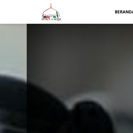
Spirit
BERAND
of
Aqsa