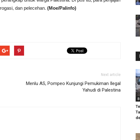
erogasi, dan pelecehan.
(Moe/Palinfo)
Next article
Menlu AS, Pompeo Kunjungi Pemukiman Ilegal
Yahudi di Palestina
B
Te
Ta
de