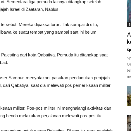
uri. Sementara tiga pemuda lainnya ditangkap setelah
ajah Israel di Zaatarah, Nablus.
ersebut. Mereka dipaksa turun. Tak sampai di situ,
B
u dibawa ke suatu tempat yang sampai saat ini belum
A
k
Sp
alestina dari kota Qabatiya. Pemuda itu ditangkap saat
Sp
’bad.
Q
te
me
ntaser Samour, menyatakan, pasukan pendudukan penjajah
ri Qabatiya, saat dia melewati pos pemeriksaan militer
iksaan militer. Pos-pos militer ini menghalangi aktivitas dan
ng henda melakukan perjalanan melewati pos-pos itu.
perangkap untuk warga Palestina. Di pos itu, para penjajah