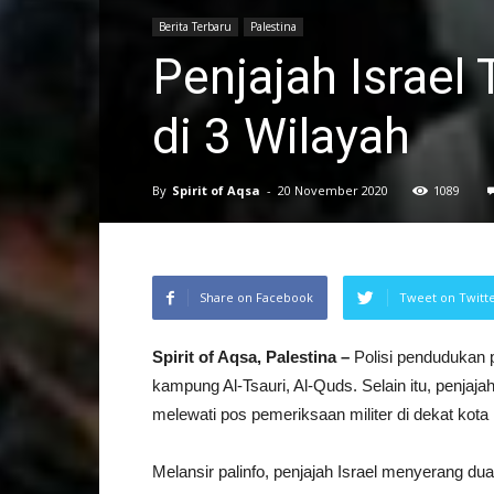
Berita Terbaru
Palestina
Penjajah Israel
di 3 Wilayah
By
Spirit of Aqsa
-
20 November 2020
1089
Share on Facebook
Tweet on Twitt
Spirit of Aqsa, Palestina –
Polisi pendudukan 
kampung Al-Tsauri, Al-Quds. Selain itu, penja
melewati pos pemeriksaan militer di dekat kota 
Melansir palinfo, penjajah Israel menyerang d