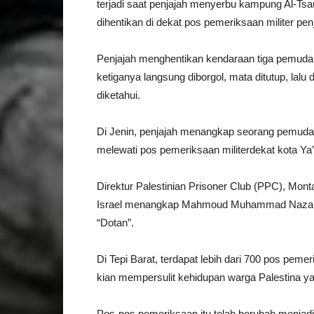
terjadi saat penjajah menyerbu kampung Al-Tsa
dihentikan di dekat pos pemeriksaan militer penj
Penjajah menghentikan kendaraan tiga pemuda t
ketiganya langsung diborgol, mata ditutup, lal
diketahui.
Di Jenin, penjajah menangkap seorang pemuda P
melewati pos pemeriksaan militerdekat kota Ya
Direktur Palestinian Prisoner Club (PPC), Mo
Israel menangkap Mahmoud Muhammad Nazal, da
“Dotan”.
Di Tepi Barat, terdapat lebih dari 700 pos pemer
kian mempersulit kehidupan warga Palestina ya
Pos-pos pemeriksaan itu telah berubah menjadi 