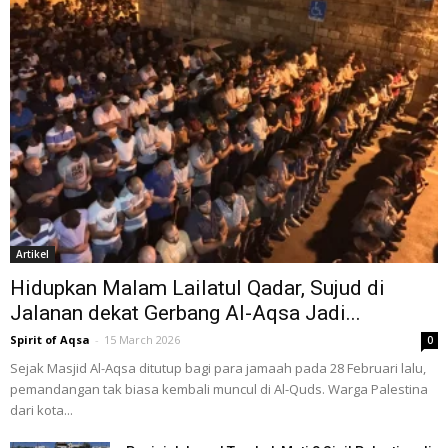
Artikel
Hidupkan Malam Lailatul Qadar, Sujud di
Jalanan dekat Gerbang Al-Aqsa Jadi...
Spirit of Aqsa
-
15 March 2026
0
Sejak Masjid Al-Aqsa ditutup bagi para jamaah pada 28 Februari lalu,
pemandangan tak biasa kembali muncul di Al-Quds. Warga Palestina
dari kota...