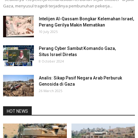
Gaza, menyusul tragedi terjadinya pembunuhan pekerja...
Intelijen Al-Qassam Bongkar Kelemahan Israel,
Perang Gerilya Makin Mematikan
10 July 2025
Perang Cyber Sambut Komando Gaza,
Situs Israel Diretas
8 October 2024
Analis: Sikap Pasif Negara Arab Perburuk
Genosida di Gaza
26 March 2025
HOT NEWS