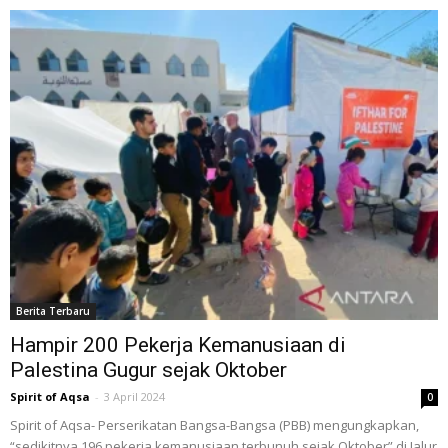
Berita Terbaru
Hampir 200 Pekerja Kemanusiaan di
Palestina Gugur sejak Oktober
Spirit of Aqsa
-
3 April 2024
0
Spirit of Aqsa- Perserikatan Bangsa-Bangsa (PBB) mengungkapkan,
“sedikitnya 196 pekerja kemanusiaan terbunuh sejak Oktober” di Jalur