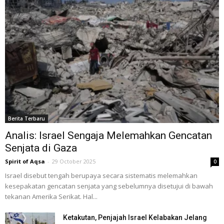
Berita Terbaru
Analis: Israel Sengaja Melemahkan Gencatan
Senjata di Gaza
Spirit of Aqsa
-
29 October 2025
0
Israel disebut tengah berupaya secara sistematis melemahkan
kesepakatan gencatan senjata yang sebelumnya disetujui di bawah
tekanan Amerika Serikat. Hal...
Ketakutan, Penjajah Israel Kelabakan Jelang