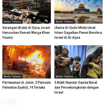
Berita Terbaru
Berita Terbaru
Serangan Brutal di Gaza, Israel
Ulama Al-Quds Minta Umat
Hancurkan Rumah Warga Khan
Islam Gagalkan Pawai Bendera
Younis
Israel di Al-Aqsa
Berita Terbaru
Berita Terbaru
Perlawanan di Jenin: 2 Pemuda
5 Bukti Standar Ganda Barat
Palestina Syahid, 14 Terluka
dan Persekongkolan dengan
Israel